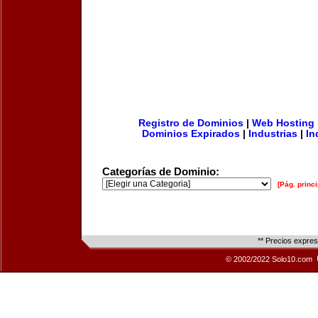
Registro de Dominios
|
Web Hosting
Dominios Expirados
|
Industrias
|
In
Categorías de Dominio:
[Pág. princi
** Precios expre
© 2002/2022 Solo10.com