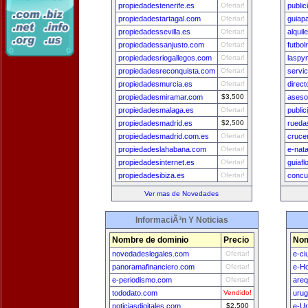
propiedadestenerife.es
Ofertar!
publi
propiedadestartagal.com
Ofertar!
guiapa
propiedadessevilla.es
Ofertar!
alqui
propiedadessanjusto.com
Ofertar!
futbol
propiedadesriogallegos.com
Ofertar!
laspy
propiedadesreconquista.com
Ofertar!
servi
propiedadesmurcia.es
Ofertar!
direc
propiedadesmiramar.com
$3,500
aseso
propiedadesmalaga.es
Ofertar!
publi
propiedadesmadrid.es
$2,500
rueda
propiedadesmadrid.com.es
Ofertar!
cruce
propiedadeslahabana.com
Ofertar!
e-nat
propiedadesinternet.es
Ofertar!
guiafl
propiedadesibiza.es
Ofertar!
concu
Ver mas de Novedades
InformaciÃ³n Y Noticias
Nombre de dominio
Precio
Nom
novedadeslegales.com
Ofertar!
e-ci
panoramafinanciero.com
Ofertar!
e-H
e-periodismo.com
Ofertar!
areq
tododato.com
Vendido!
uru
noticiasdigitales.com
$2,500
e-U