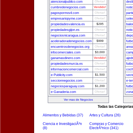
atencionalpublico.com
Ofertar!
desl
cumbredenegocios.com
Vendido!
noti
pagospormovil.com
Ofertar!
part
empresariopyme.com
Ofertar!
sele
propiedadesvalencia.es
$295
balo
propiedadesgijon.es
Ofertar!
noti
negociosnicaragua.com
Ofertar!
depo
aceleradoradenegocios.com
$999
futb
encuentrosdenegocios.org
Ofertar!
area
infocomerciales.com
$3,000
camp
ganamasdinero.com
Vendido!
ajed
propiedadesmurcia.es
Ofertar!
futb
informacioncomercial.com
Ofertar!
coch
e-Publicity.com
$1,500
sect
seccionnegocios.com
Ofertar!
e-te
negociosparaguay.com
$1,200
futb
e-Ganaderia.com
Ofertar!
zon
Ver mas de Negocios
Todas las Categoria
Alimentos y Bebidas (37)
Artes y Cultura (26)
Ciencia e InvestigaciÃ³n
Compras y Comercio
(8)
ElectrÃ³nico (341)