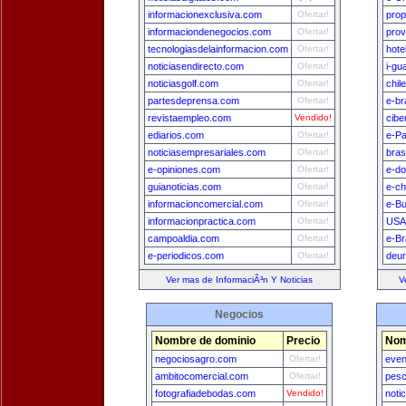
informacionexclusiva.com
Ofertar!
prop
informaciondenegocios.com
Ofertar!
prov
tecnologiasdelainformacion.com
Ofertar!
hote
noticiasendirecto.com
Ofertar!
i-gu
noticiasgolf.com
Ofertar!
chil
partesdeprensa.com
Ofertar!
e-br
revistaempleo.com
Vendido!
cibe
ediarios.com
Ofertar!
e-P
noticiasempresariales.com
Ofertar!
bras
e-opiniones.com
Ofertar!
e-do
guianoticias.com
Ofertar!
e-ch
informacioncomercial.com
Ofertar!
e-B
informacionpractica.com
Ofertar!
USA
campoaldia.com
Ofertar!
e-Br
e-periodicos.com
Ofertar!
deu
Ver mas de InformaciÃ³n Y Noticias
V
Negocios
Nombre de dominio
Precio
Nom
negociosagro.com
Ofertar!
even
ambitocomercial.com
Ofertar!
pesc
fotografiadebodas.com
Vendido!
noti