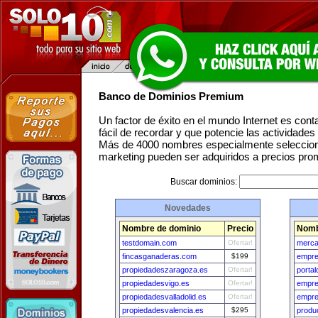
Banco de Dominios Premium
Un factor de éxito en el mundo Internet es con
fácil de recordar y que potencie las actividade
Más de 4000 nombres especialmente seleccion
marketing pueden ser adquiridos a precios pro
Buscar dominios:
Novedades
Nombre de dominio
Precio
Nomb
testdomain.com
Ofertar!
merca
fincasganaderas.com
$199
empre
propiedadeszaragoza.es
Ofertar!
porta
propiedadesvigo.es
Ofertar!
empre
propiedadesvalladolid.es
Ofertar!
empre
propiedadesvalencia.es
$295
produ