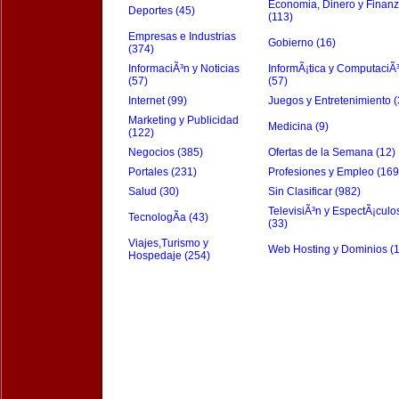
Economia, Dinero y Finan
Deportes (45)
(113)
Empresas e Industrias
Gobierno (16)
(374)
InformaciÃ³n y Noticias
InformÃ¡tica y ComputaciÃ
(57)
(57)
Internet (99)
Juegos y Entretenimiento (
Marketing y Publicidad
Medicina (9)
(122)
Negocios (385)
Ofertas de la Semana (12)
Portales (231)
Profesiones y Empleo (169
Salud (30)
Sin Clasificar (982)
TelevisiÃ³n y EspectÃ¡culo
TecnologÃ­a (43)
(33)
Viajes,Turismo y
Web Hosting y Dominios (
Hospedaje (254)